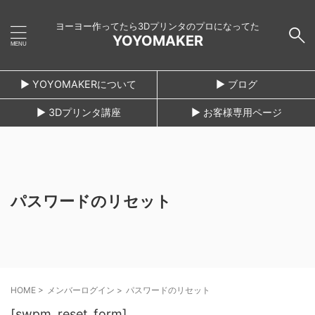
ヨーヨー作ってたら3Dプリンタのプロになってた
YOYOMAKER
► YOYOMAKERについて
► ブログ
► 3Dプリンタ講座
► お客様専用ページ
パスワードのリセット
HOME
>
メンバーログイン
>
パスワードのリセット
[swpm_reset_form]