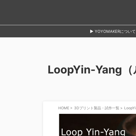
► YOYOMAKERについて
LoopYin-Ya
HOME
>
3Dプリント製品・試作一覧
>
Loop