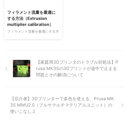
2021/6/25
フィラメント流量を最適に
する方法（Extrusion
multiplier calibration）
フィラメント流量を最適にする方
法（Extrusion multiplier
calibration） 「エクストルージ
ョンマルチプライヤー」というパ
ラメーター調整を行うことで、
3Dプリンターのエクストルーダ
【家庭用3Dプリンタのトラブル対処法】P
ーがフィラメントを押し出す流量
rusa MK3Sの3Dプリントが途中で止まる
を微調整できます。 これは「ど
問題とその解消について
れくらいの割合でフィラメント量
をノズルから射出するか？」を決
める設定です。 ちなみに、
PrusaSlicerのExtrusion
【厄介者】3Dプリンターで多色を使える、Prusa MK
Multiplier設定とプリンターファ
3S MMU2.0（プルサマルチマテリアルユニット）の
ームウェアでのフローレート設定
使いこなし２
は同じ現象を調整する方法です。
しかし、これら ...