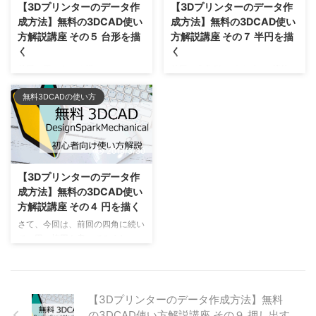
【3Dプリンターのデータ作
【3Dプリンターのデータ作
見、.pdfという拡張子を持つ普通
たね！？ まずは、「平面ビュ
成方法】無料の3DCAD使い
成方法】無料の3DCAD使い
のPDFファイルなんですけど、
ー」を選択しましょう。 そうす
方解説講座 その５ 台形を描
方解説講座 その７ 半円を描
3D情報を含んでいて、ちょっと
ると、真上から、方眼紙を見るよ
く
く
した操作をしないと見ることがで
うな画面になります。 次に、
きません。 でも、いわゆる「3次
「短径」を選びましょう。 その
前回の円はうまく描けましたか？
前回の多角形（ポリゴン）機能、
元設計ソフトウェア」を持ってい
まま、方眼紙の中心部（でなくて
今回は、線機能を使って、台形を
うまく使えましたか？ 今回は半
なくても、この3DPDFならモデ
も、どこでもいいです。）を一回
無料3DCADの使い方
書いてみます。 線機能はかなり
円を書いていくんですが、スケッ
リングしたものを見ることができ
クリック。 ドラッグなどせず
多くの頻度で使います。うまく使
チについての作業はこれで一通り
るところがすごく便 ...
に、そのままマウスを動かしてみ
えるようになると上手なスケッチ
終わり、として良いかと思いま
ま ...
ができるようになりますのでぜひ
す。 いろんなサイズの半円を書
2018/3/30
マスターしてください。 では、
いてみましょう。 上部のメニュ
上部メニューから、線を選択しま
ーから、３点円弧、というものを
【3Dプリンターのデータ作
す。 中心部、緑と赤の交わる場
選択します。 例によって、中心
成方法】無料の3DCAD使い
所からスタートしてみましょう。
点で一回クリックして、そのまま
方解説講座 その４ 円を描く
１回クリックして、マウスを動か
横に広げてみましょう。 20mm
してみましょう。 そのあと、ナ
のところで、もう一回クリックし
さて、今回は、前回の四角に続い
ナメ右上に動かして、適当なとこ
ます。 マウスを上方に動かす
て、円、楕円を書いてみましょ
ろでクリックをします。 線が確
と、半円を書くことができます。
う。 これまでの記事で何度か書
定します、続けて線を引くことが
もっと上に行くと、こんな感じ。
いてますが、3DCADの基本操作
可能です。 ワークショップをや
R（曲面率）の指定でもできます
は、スケッチして、押し出す、で
っていて、よく見かけるのが ...
が、キーボードのTABキーで ...
す。今後の操作の基本となりま
【3Dプリンターのデータ作成方法】無料
す。 まずは、「平面ビュー」を
の3DCAD使い方解説講座 その９ 押し出す