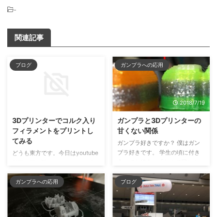
-
関連記事
ブログ
ガンプラへの応用
2019/11/8
2018/7/19
3Dプリンターでコルク入り
ガンプラと3Dプリンターの
フィラメントをプリントし
甘くない関係
てみる
ガンプラ好きですか？ 僕はガン
プラ好きです。 学生の頃に付き
どうも東方です。今日はyoutube
合ってた彼女に「なんで同じやつ
動画の振り返り。 コルクフィラ
の模型買って作ってるの？」と問
メントのプリントTIPSです。 単
われて、同じに見えるかもしれな
刀直入に、ざっくりスライサーの
ガンプラへの応用
ブログ
いけど違うことを頑張って説明し
セッティングのコツを書いてしま
てドン引きされたくらいには好き
います。 ・スピードは速め、
です。 ストライクガンダムとデ
50mm/sくらいで良い ・温度は低