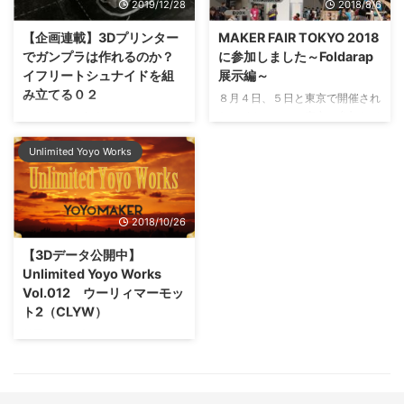
2019/12/28
2018/8/6
ュエルガンダムは色が違うだけで
め、210℃以下、205℃とかで良
はありません。 ・・・ それはさ
いかも。ちなみに、温度上げ過ぎ
【企画連載】3Dプリンター
MAKER FAIR TOKYO 2018
ておき、プラモデル全般に言える
るとノズル先が焦げ付くことがあ
でガンプラは作れるのか？
に参加しました～Foldarap
こととして、熱溶解積層方式の
ります。 ・リトラクションはよ
イフリートシュナイドを組
展示編～
3Dプリンターとの相性はあまり
くあるPLAのようにしておけば
み立てる０２
よろしくないです。 というの
OK。このフィラメントはリトラ
８月４日、５日と東京で開催され
は、3Dプリンタで作るもの独特
クトでのトラブルは起きにくいと
たメイカーフェア東京に参加して
3Dプリンタ本体が低価格になっ
の「積層痕（せきそうこん）」に
思いますね。 参考設定値につい
きました。 Maker Faire Tokyo
てきていて、プラモデルが趣味の
由来します。 3Dプリンターと市
ては要望があるので、後日、載せ
2018 | Make: Japan 自作ヨーヨ
Unlimited Yoyo Works
人って、3Dプリンタがどんなこ
...
ますね！
ーでの出展・・・ではなく、3D
とに使えるか？果たして自分の模
プリンター開発者コミュニティに
型・プラモデル趣味に使えるか？
て２日間おりました。 日本に
気になってる人、多いと思うんで
2018/10/26
は？いや、地球には、Reprap、
すよね。僕自身もガンプラやミニ
というマシンのプロジェクトがあ
四駆は結構好きでして、いろいろ
【3Dデータ公開中】
ります。 RepRap - RepRap
試してみたいなぁと日ごろから思
Unlimited Yoyo Works
RepRap は人類にとって初めての
ってます。この連載はそんな疑問
Vol.012 ウーリィマーモッ
多目的 自己複製マニュファクチ
をお持ちのかたのための記事で
ト2（CLYW）
ャリングマシン です。
す。 前回の記事では、3Dデータ
RepRap とは、プラスチックの物
をダウンロードし、スライスする
前回に引き続きCLYW、ウーリィ
体を作成することができる、フリ
ところまでやってみました。 今
ーマーモット２です。 ウーリィ
ー(自 ...
回は、ボディパーツのプリント結
ーマーモットが２００９年ごろの
果をシェアします。 プリント設
発売、この２は２０１４年の発