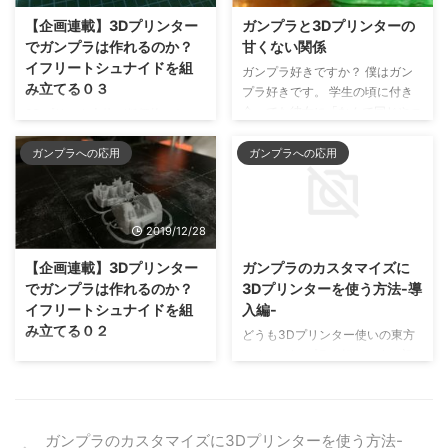
【企画連載】3Dプリンター
ガンプラと3Dプリンターの
でガンプラは作れるのか？
甘くない関係
イフリートシュナイドを組
ガンプラ好きですか？ 僕はガン
み立てる０３
プラ好きです。 学生の頃に付き
合ってた彼女に「なんで同じやつ
3Dプリンタ本体が低価格になっ
の模型買って作ってるの？」と問
てきていて、プラモデルが趣味の
われて、同じに見えるかもしれな
ガンプラへの応用
ガンプラへの応用
人って、3Dプリンタがどんなこ
いけど違うことを頑張って説明し
とに使えるか？果たして自分の模
てドン引きされたくらいには好き
型・プラモデル趣味に使えるか？
です。 ストライクガンダムとデ
気になってる人、多いと思うんで
2019/12/28
2019/12/2
ュエルガンダムは色が違うだけで
すよね。僕自身もガンプラやミニ
はありません。 ・・・ それはさ
四駆は結構好きでして、いろいろ
【企画連載】3Dプリンター
ガンプラのカスタマイズに
ておき、プラモデル全般に言える
試してみたいなぁと日ごろから思
でガンプラは作れるのか？
3Dプリンターを使う方法-導
こととして、熱溶解積層方式の
ってます。この連載はそんな疑問
イフリートシュナイドを組
入編-
3Dプリンターとの相性はあまり
をお持ちのかたのための記事で
み立てる０２
よろしくないです。 というの
す。 今回は、胸装甲パーツのリ
どうも3Dプリンター使いの東方
は、3Dプリンタで作るもの独特
ベンジです。リベンジって言って
です。 ガンプラ？好きです。初
3Dプリンタ本体が低価格になっ
の「積層痕（せきそうこん）」に
も、慎重にサポートを外しただけ
めて買ったガンプラは、元祖SD
てきていて、プラモデルが趣味の
由来します。 3Dプリンターと市
です。 きれいですね。ワイプの
ガンダムの「ナイトガンダム」で
人って、3Dプリンタがどんなこ
...
設定を小さくすることで、側面が
した。 再販しないかな… それは
とに使えるか？果たして自分の模
もっときれいにプリントできそ
それとして、この記事では、ガン
型・プラモデル趣味に使えるか？
ガンプラのカスタマイズに3Dプリンターを使う方法-