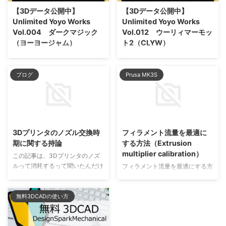
【3Dデータ公開中】
【3Dデータ公開中】
Unlimited Yoyo Works
Unlimited Yoyo Works
Vol.004 ダークマジック
Vol.012 ウーリィマーモッ
（ヨーヨージャム）
ト2（CLYW）
アンドレ・ボウレイ！ 叫んじゃ
前回に引き続きCLYW、ウーリィ
いました。 ダークマジックはヨ
ーマーモット２です。 ウーリィ
ブログ
Prusa MK3S
ーヨージャムの金属リムヨーヨ
ーマーモットが２００９年ごろの
ー。 ボディ部分はポリカーボネ
発売、この２は２０１４年の発
イト。 外周部にアルミのリング
売、ということで、モダンアップ
を配置して、外側へ重さを配置す
デートがなされています。
2023/3/22
2021/6/25
ることで、より回転力を維持する
CLYWには、ウーリィーマーモッ
構造になっています。 冒頭に叫
トをすこし大きくしたピークとい
3Dプリンタのノズル交換時
フィラメント流量を最適に
んだ「アンドレ・ボウレイ」は、
う機種があります。 というか、
期に関する持論
する方法（Extrusion
このヨーヨーのシグネチャープレ
ピークを小ぶりしたのがウーリィ
multiplier calibration）
この記事は、3Dプリンタのノズ
イヤー。 アンドレ兄さんという
ーマーモット？ ピークも、ピー
ルって消耗するって聞いたんだけ
通り名で、一時期、いろんなトリ
ク２という機種があって、あちら
フィラメント流量を最適にする方
ど交換のタイミングはいつだろ
ックのチュートリアルビデオ、教
は正当進化というか、系譜が感じ
法（Extrusion multiplier
う、と思っているすべての3Dプ
えてくれるのは彼でした。 ヨー
られますが。 こちらは、２の名
calibration） 「エクストルージ
リンタユーザーに向けて、経験値
ヨーがプレイヤー個人の好みを反
前が付いてますが、系譜とか関係
ョンマルチプライヤー」というパ
無料3DCADの使い方
から持論を伝える目的で書いてお
映して、固有名が付いて市場に投
なくて、もう「別物」です。 １
ラメーター調整を行うことで、
ります。 まず結論を置いておき
入される、という流れはこのあた
は、高めのエッジからラウンドし
3Dプリンターのエクストルーダ