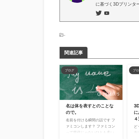
に基づく3Dプリンタ
-
関連記事
ブログ
ブロ
2018/7/5
名は体を表すとのことな
3
ので。
に
４
名前を付ける瞬間の話です フ
ァミコンします？ ファミコン
ど
って世代じゃないひとも多い
方
かもですね…いわゆるロール