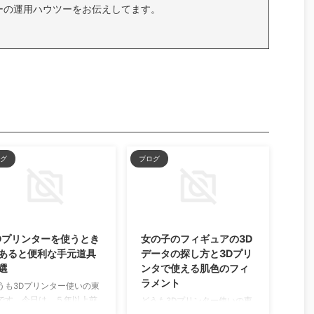
ーの運用ハウツーをお伝えしてます。
グ
ブログ
2019/12/1
2019/11/14
Dプリンターを使うとき
女の子のフィギュアの3D
あると便利な手元道具
データの探し方と3Dプリ
選
ンタで使える肌色のフィ
ラメント
うも3Dプリンター使いの東
です。今日は、５年以上前
どうも3Dプリンター使いの東