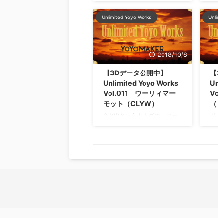
か
プレイングゲームです。 ドラ
て
Unlimited Yoyo Works
Unl
ゴンクエストとか、主人公に
手
名前を入力しなきゃいけない
具
ゲームあるじゃないですか。
使
ああああ、とか適当に入れた
ヤ
2018/10/8
ら、クライマックスになるに
N
つれてシュールになってき
ィ
【3Dデータ公開中】
【
て、何の物語なのかわからな
パ
Unlimited Yoyo Works
Un
くなったりね…。 自分の名前
る
Vol.011 ウーリィマー
V
入れて、イベントのたびに恥
ね
モット（CLYW）
（
ずかしい想いしたりね…。 ロ
こ
CLYWというカナダの、ヨー
ジ
ールプレイングゲームの主人
ン
ヨーメーカー。かつては「カ
が
公に名前付ける時あるある、
切
リブ・ロッジ・ヨーヨー・ワ
ヨ
若い人はわからないかー！ 要
ツ
ークス」というブランド名だ
な
は、ネーミング大事ですよね
ピ
ったのです。が、カナダでは
ど
って ...
フィ
ヨーヨーという単語が商標的
時
に問題があったとかで、
Y
CLYW（シーエルワイダブリ
て
ュー）という名前に変わった
の
とか。 さて、今日はそんな
に
CLYWが、まだカリブロッジ
こ