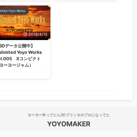
ら3Dプリンターを使ってい
方です。 今日は動画観てもら
、これ便利なんだよなぁー
ったほうがはやいかな・・・
imited Yoyo Works
放せないなぁーという小道
そのあと、フィギュアデータ
を４つ紹介します。 動画で
の探し方を伝授します。リン
い方も解説しました。 タミ
ク先は一部18禁なのでご注意
 クラフトツールシリーズ
くださいませ。 このフィラメ
2018/4/15
o.93 モデラーズニッパー フ
ント、使いやすくて質が良
ラメント先のカットにニッ
い。使ってみた感じ、すごい
3Dデータ公開中】
ーを使います。 僕が使って
素直にプリントされてくれる
limited Yoyo Works
のも、ニッパーの王道です
材料です。 ＦＤＭ（熱溶解積
ol.005 Xコンビクト
。安いし切れ味良いしで、
層方式）の3Dプリンターでフ
ヨーヨージャム）
れおすすめです。 フィラメ
ィギュア、人形を作ろうとし
ョニー・デヴァリエ この人
トの先、ちゃんとナナメに
ている人にはお勧め。 非常に
いなければ、ここまでヨー
ってます？ タミヤ クラフト
肌色です。 肌色っていうとい
ー続けていなかったです。
ールシリーズ No.3 ツル首
まいろいろあるみたいなんで
ぜ脱ぐ（笑）：32秒 ちょう
ンセット これでノズル先の
商品名は「うすだいだい」と
、フリーハンドを購入した
ラメ ...
いう名前になってますが、こ
期だったと思います。
れはもうほぼ、おっ〇いフィ
outubeでヨーヨーの動画観
...
ヨーヨー作ってたら3Dプリンタのプロになってた
いて、たどり着いたのがこ
動画でした。 エミネムの曲
YOYOMAKER
合わせてヨーヨーを操る、
れがもう最高にかっこよく
© 2026 YOYOMAKER