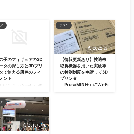
グ
ブログ
2019/11/14
2022/9/14
の子のフィギュアの3D
【情報更新あり】技適未
ータの探し方と3Dプリ
取得機器を用いた実験等
タで使える肌色のフィ
の特例制度を申請して3D
メント
プリンタ
「PrusaMINI+」にWi-Fi
うも3Dプリンター使いの東
基板ESP-01を取り付
です。 今日は動画観てもら
け、適法で運用する方法
たほうがはやいかな・・・
グ
のあと、フィギュアデータ
探し方を伝授します。リン
先は一部18禁なのでご注意
ださいませ。 このフィラメ
2018/8/16
ト、使いやすくて質が良
。使ってみた感じ、すごい