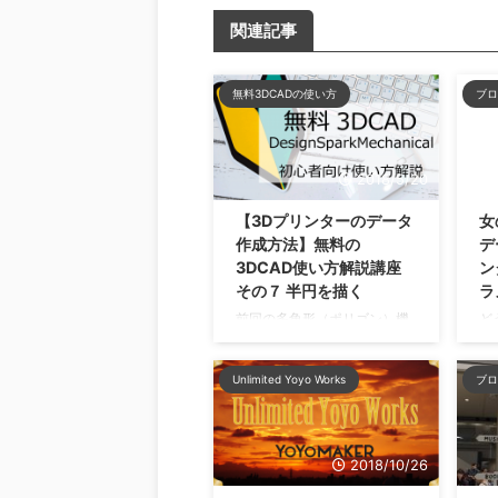
関連記事
無料3DCADの使い方
ブロ
2018/5/20
【3Dプリンターのデータ
女
作成方法】無料の
デ
3DCAD使い方解説講座
ン
その７ 半円を描く
ラ
前回の多角形（ポリゴン）機
ど
能、うまく使えましたか？ 今
方
回は半円を書いていくんです
っ
Unlimited Yoyo Works
ブロ
が、スケッチについての作業
そ
はこれで一通り終わり、とし
の
て良いかと思います。 いろん
ク
なサイズの半円を書いてみま
く
2018/10/26
しょう。 上部のメニューか
ン
ら、３点円弧、というものを
い