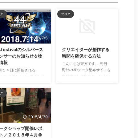
グ
ブログ
2018/7/5
2018/10/4
4festivalのシルバース
クリエイターが創作する
ンサーのお知らせ＆物
時間を確保する方法
情報
こんにちは東方です。 先日、
海外の3Dデータ配布サイトを
月１４日に開催される
ウロウロしていたら、いろい
festivalのシルバースポンサ
ろと面白いものを見つけまし
をさせていただくことにな
た。 それは「剣」です。 たま
した。 44festivalについ
グ
たま、イギリスの人が作った
 ３つの項目で競技が行われ
「円卓の騎士伝説にちなんだ
。 Non Sponsored Player
岩に刺さった剣の置物」の3D
vision 出場資格は現在ヨー
データを目にしたのです。 も
ーメーカーからのスポンサ
2018/4/30
しやと思って、そこから検索
ドを受けていない選手 スタ
し、等身大の剣のデータが数
ルによる部門分けは行わな
ークショップ開催レポ
種類、公開されていることに
 予選は実施せずフリースタ
ト／２０１８年４月＠
気づきました。 で、その代表
ルは2分以内とする