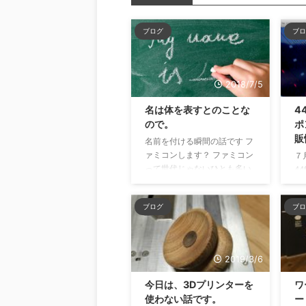
ブログ
ブロ
2018/7/5
名は体を表すとのことな
4
ので。
ポ
販
名前を付ける瞬間の話です フ
ァミコンします？ ファミコン
７
って世代じゃないひとも多い
44
かもですね…いわゆるロール
ー
プレイングゲームです。 ドラ
りま
ブログ
ブロ
ゴンクエストとか、主人公に
て
名前を入力しなきゃいけない
ます
ゲームあるじゃないですか。
Di
ああああ、とか適当に入れた
ヨ
2019/3/6
ら、クライマックスになるに
ー
つれてシュールになってき
イ
今日は、3Dプリンターを
ワ
て、何の物語なのかわからな
い
使わない話です。
ー
くなったりね…。 自分の名前
イ